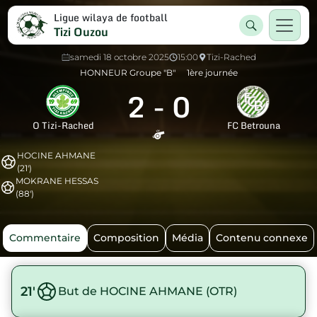
Ligue wilaya de football
Tizi Ouzou
samedi 18 octobre 2025
15:00
Tizi-Rached
HONNEUR Groupe "B"
1ère journée
2
-
0
O Tizi-Rached
FC Betrouna
HOCINE AHMANE
(21')
MOKRANE HESSAS
(88')
Commentaire
Composition
Média
Contenu connexe
21'
But de HOCINE AHMANE (OTR)