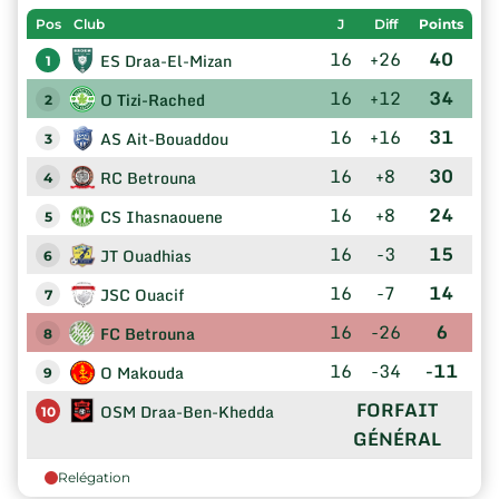
Pos
Club
J
Diff
Points
16
+26
40
ES Draa-El-Mizan
1
16
+12
34
O Tizi-Rached
2
16
+16
31
AS Ait-Bouaddou
3
16
+8
30
RC Betrouna
4
16
+8
24
CS Ihasnaouene
5
16
-3
15
JT Ouadhias
6
16
-7
14
JSC Ouacif
7
16
-26
6
FC Betrouna
8
16
-34
-11
O Makouda
9
FORFAIT
OSM Draa-Ben-Khedda
10
GÉNÉRAL
Relégation