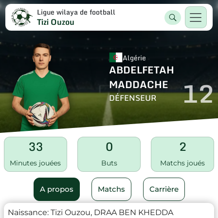
Ligue wilaya de football
Tizi Ouzou
Algérie
ABDELFETAH
12
MADDACHE
DÉFENSEUR
33
0
2
Minutes jouées
Buts
Matchs joués
A propos
Matchs
Carrière
Naissance:
Tizi Ouzou, DRAA BEN KHEDDA