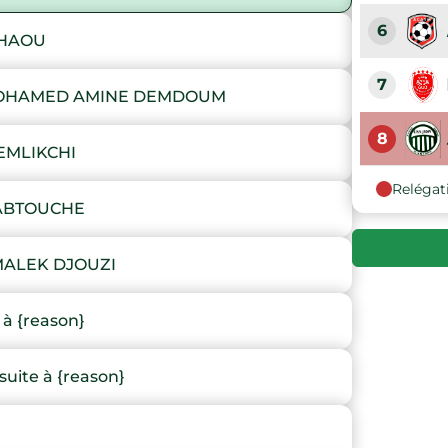
6
CHAOU
7
OHAMED AMINE DEMDOUM
8
EMLIKCHI
Relégat
 ABTOUCHE
MALEK DJOUZI
à {reason}
ite à {reason}