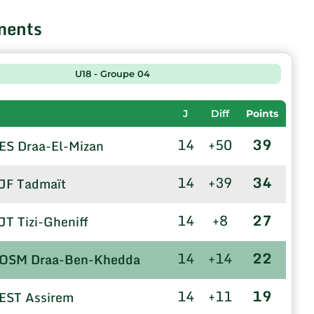
ments
U18 - Groupe 04
J
Diff
Points
14
+50
39
ES Draa-El-Mizan
14
+39
34
JF Tadmaït
14
+8
27
JT Tizi-Gheniff
14
+14
22
OSM Draa-Ben-Khedda
14
+11
19
EST Assirem