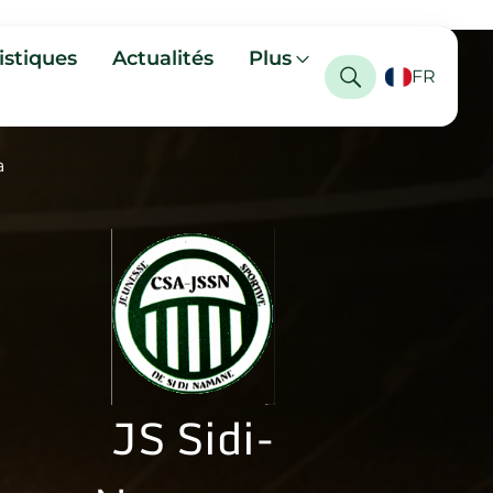
istiques
Actualités
Plus
FR
a
JS Sidi-