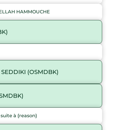
DELLAH HAMMOUCHE
BK)
 SEDDIKI (OSMDBK)
OSMDBK)
ite à {reason}