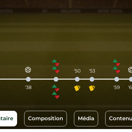
'50
'53
'38
'59
'
aire
Composition
Média
Contenu