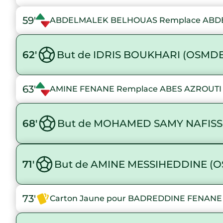
59'
ABDELMALEK BELHOUAS Remplace AB
62'
But de IDRIS BOUKHARI (OSMD
63'
AMINE FENANE Remplace ABES AZROUTI
68'
But de MOHAMED SAMY NAFISS
71'
But de AMINE MESSIHEDDINE (
73'
Carton Jaune pour BADREDDINE FENANE su