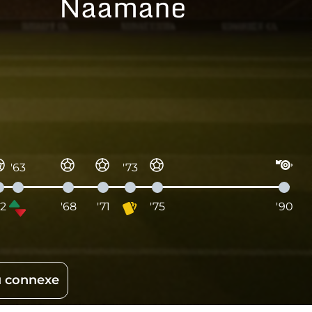
Naamane
'63
'73
62
'68
'71
'75
'90
 connexe