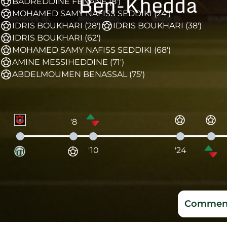
Ben-Khedda
BADREDDINE FENANE (8')
MOHAMED SAMY NAFISS SEDDIKI (24')
IDRIS BOUKHARI (28')
IDRIS BOUKHARI (38')
IDRIS BOUKHARI (62')
MOHAMED SAMY NAFISS SEDDIKI (68')
AMINE MESSIHEDDINE (71')
ABDELMOUMEN BENASSAL (75')
'8
'10
'24
Comment