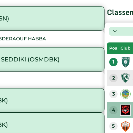
Classe
SN)
ABDERAOUF HABBA
Pos
Club
 SEDDIKI (OSMDBK)
1
2
3
BK)
4
BK)
5