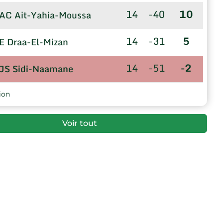
14
-40
10
AC Ait-Yahia-Moussa
14
-31
5
E Draa-El-Mizan
14
-51
-2
JS Sidi-Naamane
ion
Voir tout