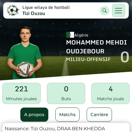
Ligue wilaya de football
Tizi Ouzou
Algérie
MOHAMMED MEHDI
0
OUDJEBOUR
MILIEU-OFFENSIF
221
0
4
Minutes jouées
Buts
Matchs joués
A propos
Matchs
Carrière
Naissance:
Tizi Ouzou, DRAA BEN KHEDDA