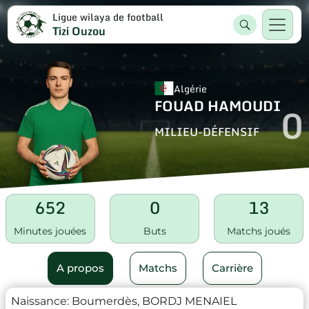
Ligue wilaya de football
Tizi Ouzou
Algérie
FOUAD HAMOUDI
0
MILIEU-DÉFENSIF
652
0
13
Minutes jouées
Buts
Matchs joués
A propos
Matchs
Carrière
Naissance:
Boumerdès, BORDJ MENAIEL