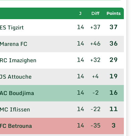
J
Diff
Points
14
+37
37
ES Tigzirt
14
+46
36
Marena FC
14
+32
29
RC Imazighen
14
+4
19
JS Attouche
14
-2
16
AC Boudjima
14
-22
11
MC Iflissen
14
-35
3
FC Betrouna