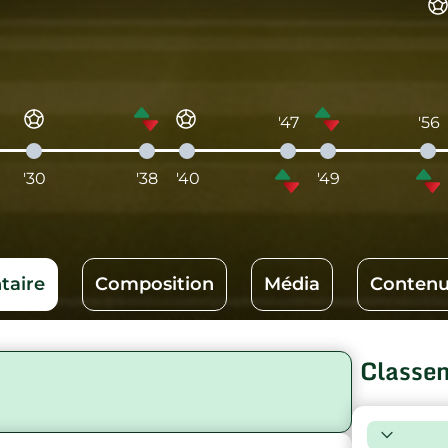
'47
'56
'30
'38
'40
'49
aire
Composition
Média
Contenu
Classe