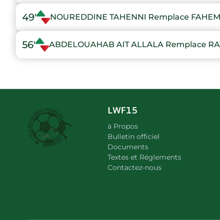
49'
NOUREDDINE TAHENNI Remplace FAHE
56'
ABDELOUAHAB AIT ALLALA Remplace RA
LWF15
à Propos
Bulletin officiel
Documents
Textes et Réglements
Contactez-nous