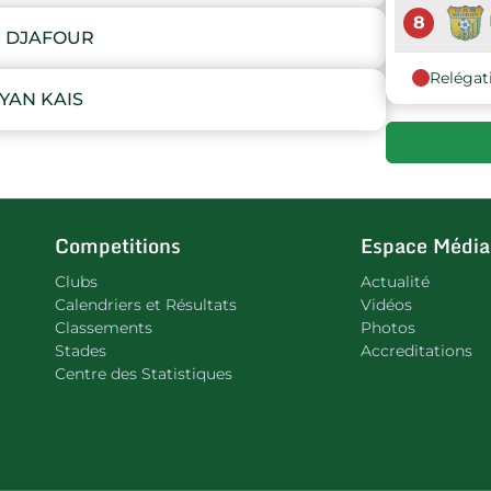
8
M DJAFOUR
Relégat
YAN KAIS
Competitions
Espace Média
Clubs
Actualité
Calendriers et Résultats
Vidéos
Classements
Photos
Stades
Accreditations
Centre des Statistiques