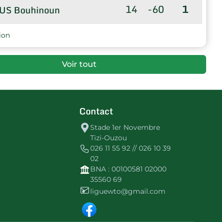
14
-60
1
US Bouhinoun
ion
Voir tout
Contact
Stade 1er Novembre
Tizi-Ouzou
026 11 55 92 // 026 10 39
02
BNA : 00100581 02000
35560 69
liguewto@gmail.com