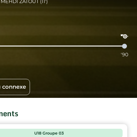
MEHDI ZATOUT (11')
'90
 connexe
ments
U18 Groupe 03