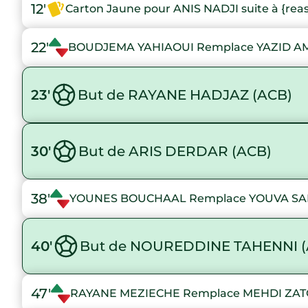
12'
Carton Jaune pour ANIS NADJI suite à {rea
22'
BOUDJEMA YAHIAOUI Remplace YAZID 
23'
But de RAYANE HADJAZ (ACB)
30'
But de ARIS DERDAR (ACB)
38'
YOUNES BOUCHAAL Remplace YOUVA SA
40'
But de NOUREDDINE TAHENNI (
47'
RAYANE MEZIECHE Remplace MEHDI ZA