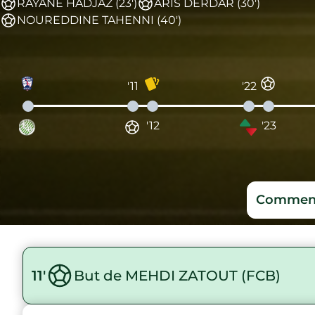
RAYANE HADJAZ (23')
ARIS DERDAR (30')
NOUREDDINE TAHENNI (40')
'11
'22
'12
'23
Comment
11'
But de MEHDI ZATOUT (FCB)