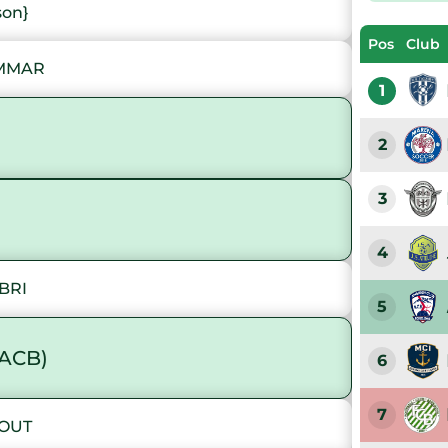
son}
Pos
Club
AMMAR
1
2
3
4
BRI
5
ACB)
6
7
TOUT