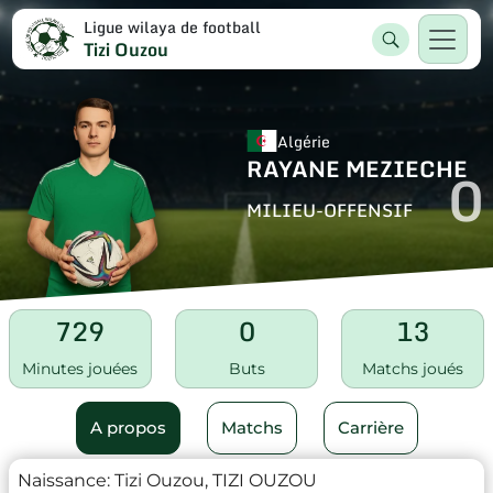
Ligue wilaya de football
Tizi Ouzou
Algérie
RAYANE MEZIECHE
0
MILIEU-OFFENSIF
729
0
13
Minutes jouées
Buts
Matchs joués
A propos
Matchs
Carrière
Naissance:
Tizi Ouzou, TIZI OUZOU