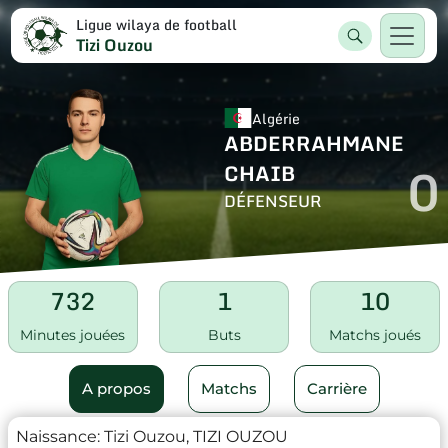
Ligue wilaya de football
Tizi Ouzou
Algérie
ABDERRAHMANE
0
CHAIB
DÉFENSEUR
732
1
10
Minutes jouées
Buts
Matchs joués
A propos
Matchs
Carrière
Naissance:
Tizi Ouzou, TIZI OUZOU