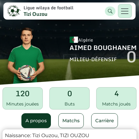
Ligue wilaya de football
Tizi Ouzou
Algérie
AIMED BOUGHANEM
0
MILIEU-DÉFENSIF
120
0
4
Minutes jouées
Buts
Matchs joués
A propos
Matchs
Carrière
Naissance:
Tizi Ouzou, TIZI OUZOU