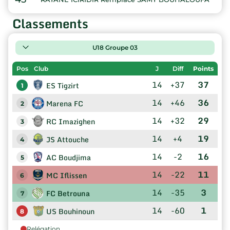
Classements
U18 Groupe 03
Pos
Club
J
Diff
Points
14
+37
37
ES Tigzirt
1
14
+46
36
Marena FC
2
14
+32
29
RC Imazighen
3
14
+4
19
JS Attouche
4
14
-2
16
AC Boudjima
5
14
-22
11
MC Iflissen
6
14
-35
3
FC Betrouna
7
14
-60
1
US Bouhinoun
8
Relégation