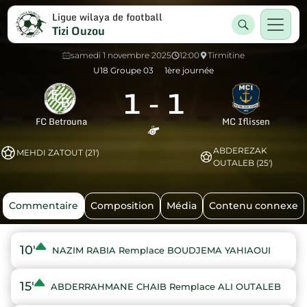
Ligue wilaya de football
Tizi Ouzou
samedi 1 novembre 2025
12:00
Tirmitine
U18 Groupe 03
1ère journée
1
-
1
FC Betrouna
MC Iflissen
ABDEREZAK
MEHDI ZATOUT (21')
OUTALEB (25')
Commentaire
Composition
Média
Contenu connexe
10'
NAZIM RABIA Remplace BOUDJEMA YAHIAOUI
15'
ABDERRAHMANE CHAIB Remplace ALI OUTALEB