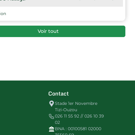
14
-81
-27
JST Azazga
ion
Voir tout
Contact
Stade 1er Novembre
Tizi-Ouzou
026 11 55 92 // 026 10 39
02
BNA : 00100581 02000