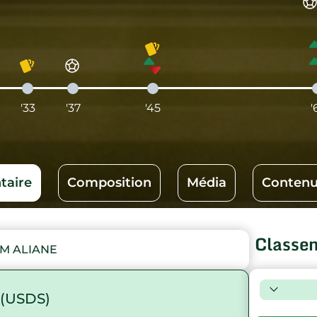
'33
'37
'45
'
aire
Composition
Média
Contenu
Classe
M ALIANE
(USDS)