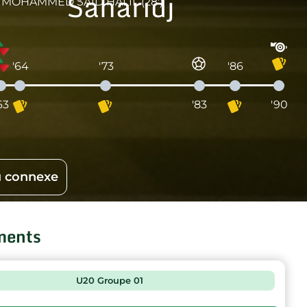
Saharidj
MOHAMMED SAID HALIL (28')
'64
'73
'86
63
'83
'90
 connexe
ments
U20 Groupe 01