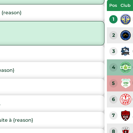
Pos
Club
 {reason}
1
2
3
4
eason}
5
6
L
7
te à {reason}
8