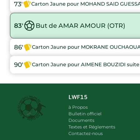
73'
Carton Jaune pour MOHAND SAID GUESSAR 
83'
But de AMAR AMOUR (OTR)
86'
Carton Jaune pour MOKRANE OUCHAOUA s
90'
Carton Jaune pour AIMENE BOUZIDI suite 
LWF15
à Propos
Bulletin officiel
Documents
Textes et Réglements
Contactez-nous