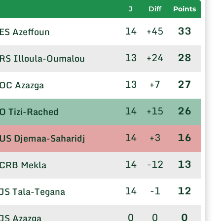
J
Diff
Points
14
+45
33
ES Azeffoun
13
+24
28
RS Illoula-Oumalou
13
+7
27
OC Azazga
14
+15
26
O Tizi-Rached
14
+3
16
US Djemaa-Saharidj
14
-12
13
CRB Mekla
14
-1
12
JS Tala-Tegana
0
0
0
JS Azazga