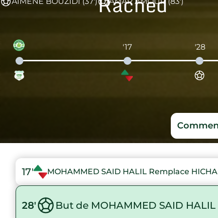
Rached
AIMENE BOUZIDI (37')
AMAR AMOUR (83')
'17
'28
Comment
17'
MOHAMMED SAID HALIL Remplace HICHA
28'
But de MOHAMMED SAID HALIL 