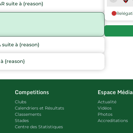
suite à {reason}
Relégat
9
uite à {reason}
à {reason}
Competitions
Espace Média
Clubs
Actualité
Calendriers et Résultats
Vidéos
Classements
Photos
Stades
Accreditations
Centre des Statistiques