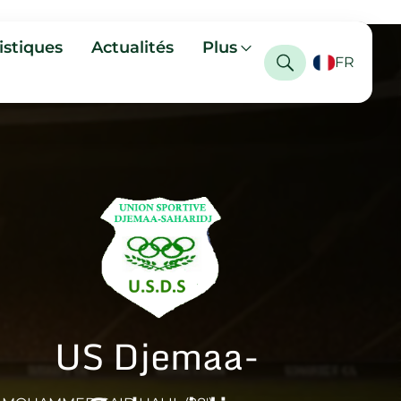
istiques
Actualités
Plus
FR
US Djemaa-