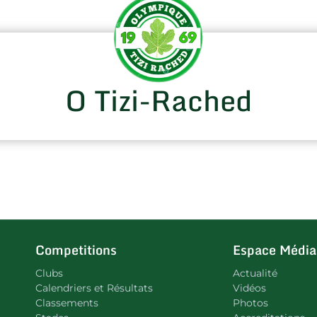
O Tizi-Rached
Competitions
Espace Média
Clubs
Actualité
Calendriers et Résultats
Vidéos
Classements
Photos