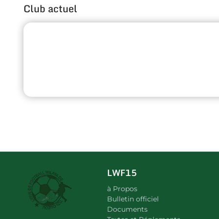
Club actuel
LWF15
à Propos
Bulletin officiel
Documents