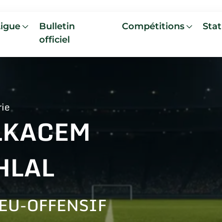
Ligue
Bulletin
Compétitions
Stat
officiel
rie
LKACEM
HLAL
EU-OFFENSIF