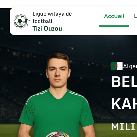
Ligue wilaya de
Accueil
football
Tizi Ouzou
Algé
BE
KA
MILI