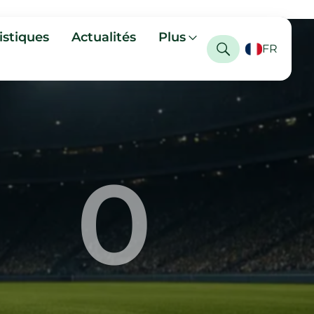
istiques
Actualités
Plus
FR
0