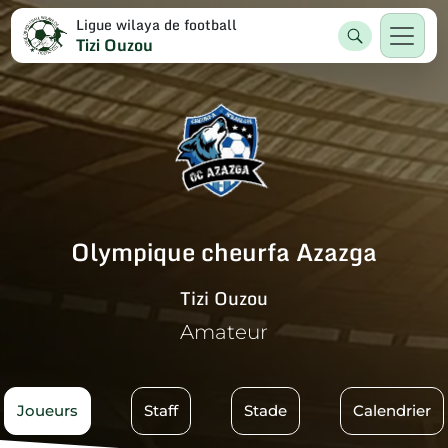
Ligue wilaya de football
Tizi Ouzou
Olympique cheurfa Azazga
Tizi Ouzou
Amateur
Joueurs
Staff
Stade
Calendrier