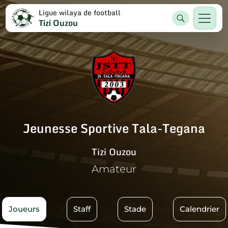
Ligue wilaya de football
Tizi Ouzou
Jeunesse Sportive Tala-Tegana
Tizi Ouzou
Amateur
Joueurs
Staff
Stade
Calendrier