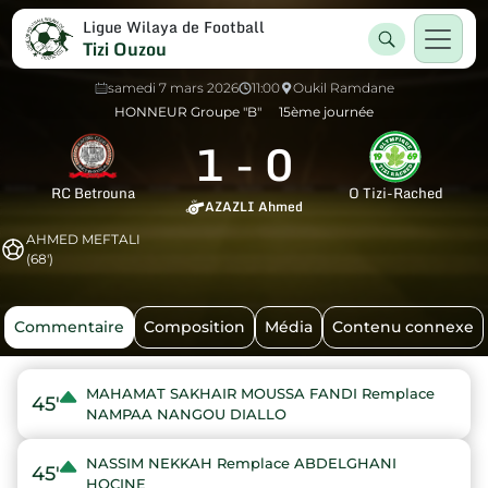
Ligue Wilaya de Football
Tizi Ouzou
samedi 7 mars 2026
11:00
Oukil Ramdane
HONNEUR Groupe "B"
15ème journée
1
-
0
RC Betrouna
O Tizi-Rached
AZAZLI Ahmed
AHMED MEFTALI
(68')
Commentaire
Composition
Média
Contenu connexe
MAHAMAT SAKHAIR MOUSSA FANDI Remplace
45'
NAMPAA NANGOU DIALLO
NASSIM NEKKAH Remplace ABDELGHANI
45'
HOCINE