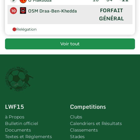
FORFAIT
OSM Draa-Ben-Khedda
10
GÉNÉRAL
Relégation
Voir tout
LWF15
Competitions
à Propos
Clubs
Bulletin officiel
Calendriers et Résultats
Documents
Classements
Textes et Réglements
Stades