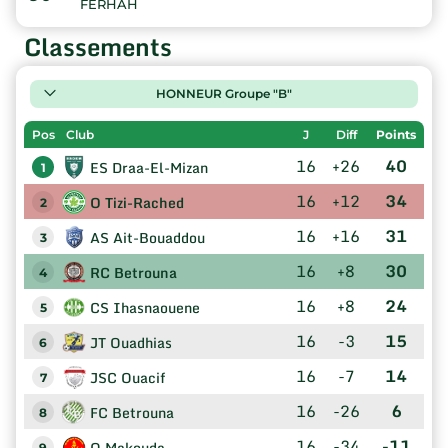
FERHAH
Classements
HONNEUR Groupe "B"
Pos
Club
J
Diff
Points
16
+26
40
ES Draa-El-Mizan
1
16
+12
34
O Tizi-Rached
2
16
+16
31
AS Ait-Bouaddou
3
16
+8
30
RC Betrouna
4
16
+8
24
CS Ihasnaouene
5
16
-3
15
JT Ouadhias
6
16
-7
14
JSC Ouacif
7
16
-26
6
FC Betrouna
8
16
-34
-11
O Makouda
9