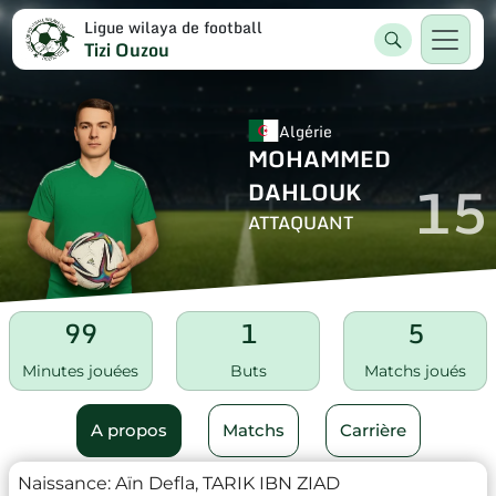
Ligue wilaya de football
Tizi Ouzou
Algérie
MOHAMMED
15
DAHLOUK
ATTAQUANT
99
1
5
Minutes jouées
Buts
Matchs joués
A propos
Matchs
Carrière
Naissance:
Aïn Defla, TARIK IBN ZIAD