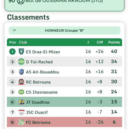
90'
But de OUSSAMA AKROUM (JTO)
Classements
HONNEUR Groupe "B"
Pos
Club
J
Diff
Points
16
+26
40
ES Draa-El-Mizan
1
16
+12
34
O Tizi-Rached
2
16
+16
31
AS Ait-Bouaddou
3
16
+8
30
RC Betrouna
4
16
+8
24
CS Ihasnaouene
5
16
-3
15
JT Ouadhias
6
16
-7
14
JSC Ouacif
7
16
-26
6
FC Betrouna
8