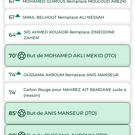
61'
MOHAMED GUIROUS Remplace MOULOUD AREZKI
61'
SMAIL BELHOUT Remplace ALI NESSAH
SID AHMED KOUADRI Remplace ZINEDDINE
64'
ZAHEM
70'
But de MOHAMED AKLI MEKID (JTO)
74'
OUSSAMA AKROUM Remplace ANIS MANSEUR
Carton Rouge pour MAHREZ AIT RAMDANE suite à
74'
{reason}
85'
But de ANIS MANSEUR (JTO)