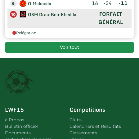
16
-34
-11
O Makouda
9
FORFAIT
OSM Draa-Ben-Khedda
10
GÉNÉRAL
Relégation
Voir tout
LWF15
Competitions
à Propos
Clubs
Bulletin officiel
Calendriers et Résultats
Documents
Classements