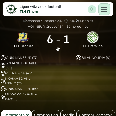
Ligue wilaya de football
Tizi Ouzou
vendredi 31 octobre 2025
15:00
Ouadhias
HONNEUR Groupe "B"
3ème journée
6
-
1
JT Ouadhias
FC Betrouna
ANIS MANSEUR (13')
BILAL AOUDIA (6')
SOFIANE BOUAKEL
(38')
ALI NESSAH (45')
MOHAMED AKLI
MEKID (70')
ANIS MANSEUR (85')
OUSSAMA AKROUM
(90'+02)
Commentaire
Composition
Média
Contenu connexe