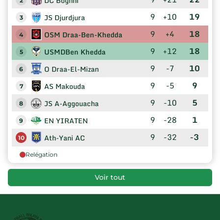
DC Boghni
2
9
+10
19
JS Djurdjura
3
9
+4
18
OSM Draa-Ben-Khedda
4
9
+12
18
USMDBen Khedda
5
9
-7
10
O Draa-El-Mizan
6
9
-5
9
AS Makouda
7
9
-10
5
JS A-Aggouacha
8
9
-28
1
EN YIRATEN
9
9
-32
-3
Ath-Yani AC
10
Relégation
Voir tout