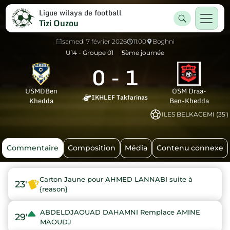
Ligue wilaya de football
Tizi Ouzou
samedi 7 février 2026
11:00
Boghni
U14 - Groupe 01
5ème journée
0
-
1
USMDBen
OSM Draa-
IKHLEF Takfarinas
Khedda
Ben-Khedda
ILES BELKACEMI (35')
Commentaire
Composition
Média
Contenu connexe
Carton Jaune pour AHMED LANNABI suite à
23'
{reason}
ABDELDJAOUAD DAHAMNI Remplace AMINE
29'
MAOUDJ