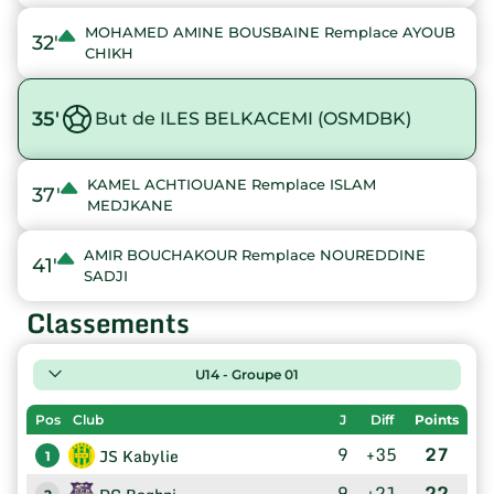
MOHAMED AMINE BOUSBAINE Remplace AYOUB
32'
CHIKH
35'
But de ILES BELKACEMI (OSMDBK)
KAMEL ACHTIOUANE Remplace ISLAM
37'
MEDJKANE
AMIR BOUCHAKOUR Remplace NOUREDDINE
41'
SADJI
Classements
U14 - Groupe 01
Pos
Club
J
Diff
Points
9
+35
27
JS Kabylie
1
9
+21
22