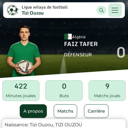
Ligue wilaya de football
Tizi Ouzou
Algérie
FAIZ TAFER
0
DÉFENSEUR
422
0
9
Minutes jouées
Buts
Matchs joués
A propos
Matchs
Carrière
Naissance:
Tizi Ouzou, TIZI OUZOU