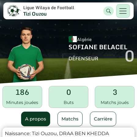
Ligue Wilaya de Football
Tizi Ouzou
Algérie
SOFIANE BELACEL
0
DÉFENSEUR
186
0
3
Minutes jouées
Buts
Matchs joués
A propos
Matchs
Carrière
Naissance:
Tizi Ouzou, DRAA BEN KHEDDA