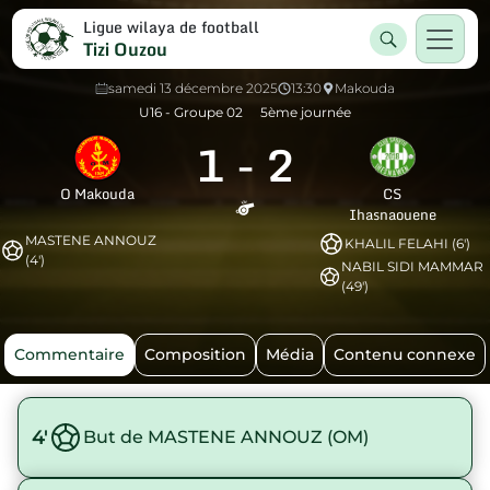
Ligue wilaya de football
Tizi Ouzou
samedi 13 décembre 2025
13:30
Makouda
U16 - Groupe 02
5ème journée
1
-
2
O Makouda
CS
Ihasnaouene
MASTENE ANNOUZ
KHALIL FELAHI (6')
(4')
NABIL SIDI MAMMAR
(49')
Commentaire
Composition
Média
Contenu connexe
4'
But de MASTENE ANNOUZ (OM)