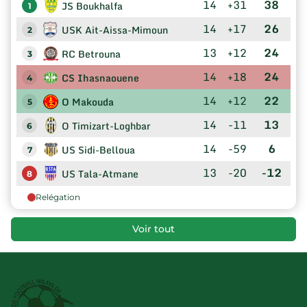
14
+31
38
JS Boukhalfa
1
14
+17
26
USK Ait-Aissa-Mimoun
2
13
+12
24
RC Betrouna
3
14
+18
24
CS Ihasnaouene
4
14
+12
22
O Makouda
5
14
-11
13
O Timizart-Loghbar
6
14
-59
6
US Sidi-Belloua
7
13
-20
-12
US Tala-Atmane
8
Relégation
Voir tout