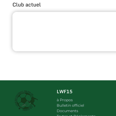
Club actuel
LWF15
à Propos
Bulletin officiel
Documents