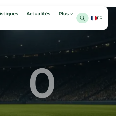
istiques
Actualités
Plus
FR
0