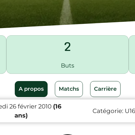
2
Buts
A propos
Matchs
Carrière
di 26 février 2010
(16
Catégorie:
U1
ans)