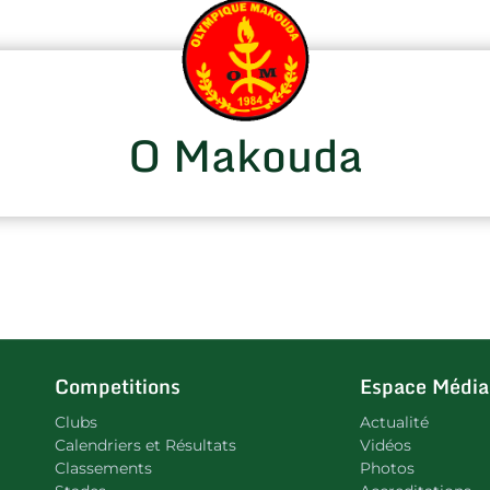
O Makouda
Competitions
Espace Média
Clubs
Actualité
Calendriers et Résultats
Vidéos
Classements
Photos