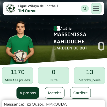
Ligue Wilaya de Football
Tizi Ouzou
Algérie
MASSINISSA
0
KAHLOUCHE
GARDIEN DE BUT
1170
0
13
Minutes jouées
Buts
Matchs joués
A propos
Matchs
Carrière
Naissance:
Tizi Ouzou, MAKOUDA