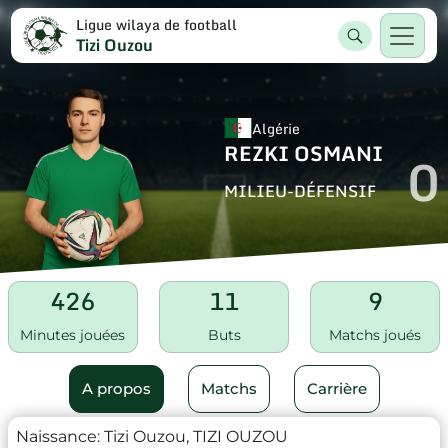
Ligue wilaya de football
Tizi Ouzou
Algérie
REZKI OSMANI
0
MILIEU-DÉFENSIF
426
11
9
Minutes jouées
Buts
Matchs joués
A propos
Matchs
Carrière
Naissance:
Tizi Ouzou, TIZI OUZOU