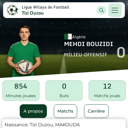
Ligue Wilaya de Football
Tizi Ouzou
Algérie
MEHDI BOUZIDI
0
MILIEU-OFFENSIF
854
0
12
Minutes jouées
Buts
Matchs joués
A propos
Matchs
Carrière
Naissance:
Tizi Ouzou, MAKOUDA