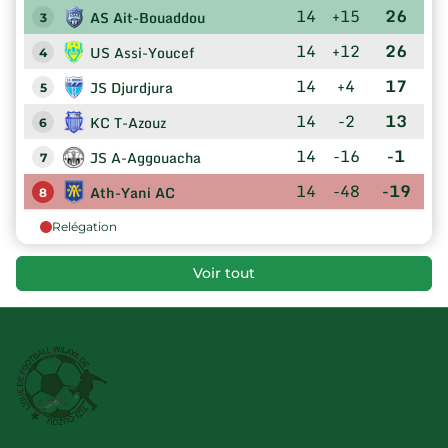
14
+15
26
AS Ait-Bouaddou
3
14
+12
26
US Assi-Youcef
4
14
+4
17
JS Djurdjura
5
14
-2
13
KC T-Azouz
6
14
-16
-1
JS A-Aggouacha
7
14
-48
-19
Ath-Yani AC
8
Relégation
Voir tout