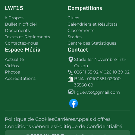
LWF15
Competitions
à Propos
Clubs
Bulletin officiel
Calendriers et Résultats
Documents
Classements
Textes et Réglements
Stades
Contactez-nous
Centre des Statistiques
Espace Média
Contact
Actualité
Stade 1er Novembre Tizi-
Vidéos
Ouzou
Photos
026 11 55 92 // 026 10 39 02
Accreditations
BNA : 00100581 02000
35560 69
liguewto@gmail.com
Politique de Cookies
Carrières
Appels d'offres
Conditions Générales
Politique de Confidentialité