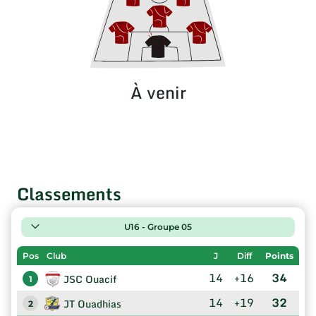
À venir
Classements
U16 - Groupe 05
Pos
Club
J
Diff
Points
14
+16
34
JSC Ouacif
1
14
+19
32
JT Ouadhias
2