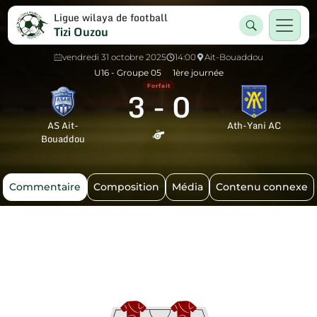
Ligue wilaya de football
Tizi Ouzou
vendredi 31 octobre 2025
14:00
Ait-Bouaddou
U16 - Groupe 05
1ère journée
Forfait
3
-
0
AS Ait-
Ath-Yani AC
Bouaddou
Commentaire
Composition
Média
Contenu connexe