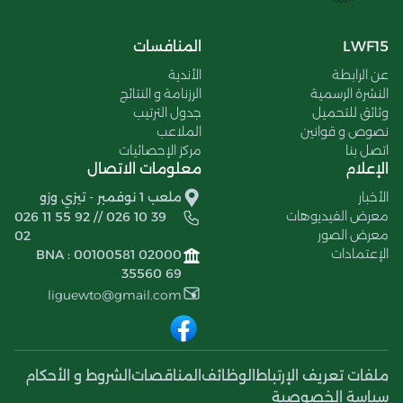
LWF15
المنافسات
عن الرابطة
الأندية
النشرة الرسمية
الرزنامة و النتائج
وثائق للتحميل
جدول الترتيب
نصوص و قوانين
الملاعب
اتصل بنا
مركز الإحصائيات
الإعلام
معلومات الاتصال
الأخبار
ملعب 1 نوفمبر - تيزي وزو
معرض الفيديوهات
026 11 55 92 // 026 10 39
معرض الصور
02
الإعتمادات
BNA : 00100581 02000
35560 69
liguewto@gmail.com
ملفات تعريف الإرتباط
الوظائف
المناقصات
الشروط و الأحكام
سياسة الخصوصية