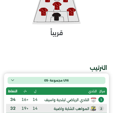
قريباً
الترتيب
U16 مجموعة -05
ل
+/-
النقاط
مركز
النادي
34
+16
14
النادي الرياضي لبلدية واسيف
1
32
+19
14
المواهب الشابة واضية
2