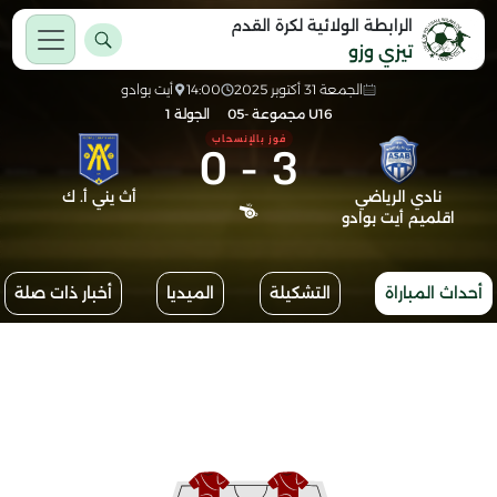
الرابطة الولائية لكرة القدم
تيزي وزو
الجمعة 31 أكتوبر 2025
14:00
أيت بوادو
U16 مجموعة -05
الجولة 1
0
-
3
فوز بالإنسحاب
نادي الرياضي
أث يني أ. ك
اقلميم أيت بوادو
أحداث المباراة
التشكيلة
الميديا
أخبار ذات صلة