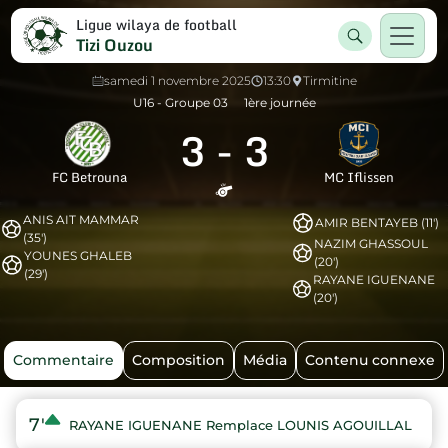
Ligue wilaya de football
Tizi Ouzou
samedi 1 novembre 2025
13:30
Tirmitine
U16 - Groupe 03
1ère journée
3
-
3
FC Betrouna
MC Iflissen
ANIS AIT MAMMAR
AMIR BENTAYEB (11')
(35')
NAZIM GHASSOUL
YOUNES GHALEB
(20')
(29')
RAYANE IGUENANE
(20')
Commentaire
Composition
Média
Contenu connexe
7'
RAYANE IGUENANE Remplace LOUNIS AGOUILLAL