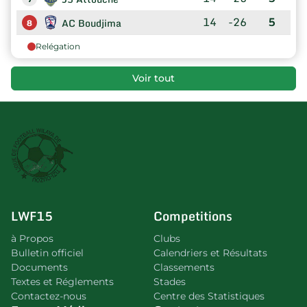
14
-26
5
AC Boudjima
8
Relégation
Voir tout
LWF15
Competitions
à Propos
Clubs
Bulletin officiel
Calendriers et Résultats
Documents
Classements
Textes et Réglements
Stades
Contactez-nous
Centre des Statistiques