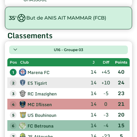
35'
But de ANIS AIT MAMMAR (FCB)
Classements
U16 - Groupe 03
Pos
Club
J
Diff
Points
14
+45
40
Marena FC
1
14
+10
24
ES Tigzirt
2
14
-5
23
RC Imazighen
3
14
0
21
MC Iflissen
4
14
-3
20
US Bouhinoun
5
14
-4
15
FC Betrouna
6
14
-23
5
JS Attouche
7