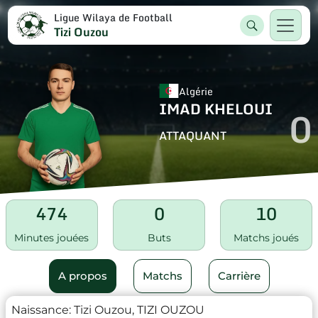
Ligue Wilaya de Football
Tizi Ouzou
Algérie
IMAD KHELOUI
0
ATTAQUANT
474
0
10
Minutes jouées
Buts
Matchs joués
A propos
Matchs
Carrière
Naissance:
Tizi Ouzou, TIZI OUZOU