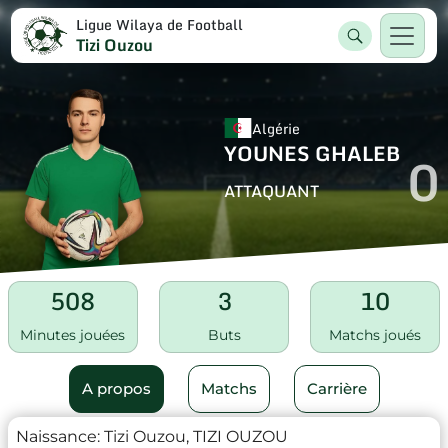
Ligue Wilaya de Football
Tizi Ouzou
Algérie
YOUNES GHALEB
0
ATTAQUANT
508
3
10
Minutes jouées
Buts
Matchs joués
A propos
Matchs
Carrière
Naissance:
Tizi Ouzou, TIZI OUZOU