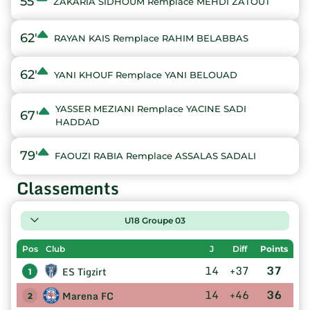
55'
ZAKARIA SIDHOUM Remplace MEHDI ZATOUT
62'
RAYAN KAIS Remplace RAHIM BELABBAS
62'
YANI KHOUF Remplace YANI BELOUAD
YASSER MEZIANI Remplace YACINE SADI
67'
HADDAD
79'
FAOUZI RABIA Remplace ASSALAS SADALI
Classements
U18 Groupe 03
Pos
Club
J
Diff
Points
14
+37
37
ES Tigzirt
1
14
+46
36
Marena FC
2