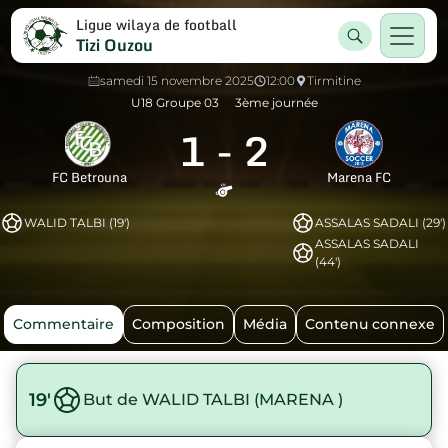
Ligue wilaya de football
Tizi Ouzou
samedi 15 novembre 2025
12:00
Tirmitine
U18 Groupe 03
3ème journée
1
-
2
FC Betrouna
Marena FC
WALID TALBI (19')
ASSALAS SADALI (29')
ASSALAS SADALI
(44')
Commentaire
Composition
Média
Contenu connexe
19'
But de WALID TALBI (MARENA )