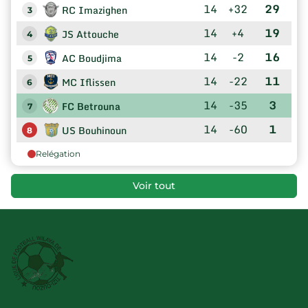
14
+32
29
RC Imazighen
3
14
+4
19
JS Attouche
4
14
-2
16
AC Boudjima
5
14
-22
11
MC Iflissen
6
14
-35
3
FC Betrouna
7
14
-60
1
US Bouhinoun
8
Relégation
Voir tout