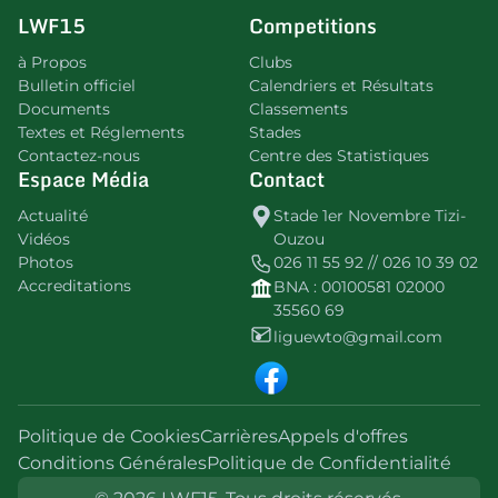
LWF15
Competitions
à Propos
Clubs
Bulletin officiel
Calendriers et Résultats
Documents
Classements
Textes et Réglements
Stades
Contactez-nous
Centre des Statistiques
Espace Média
Contact
Actualité
Stade 1er Novembre Tizi-
Vidéos
Ouzou
Photos
026 11 55 92 // 026 10 39 02
Accreditations
BNA : 00100581 02000
35560 69
liguewto@gmail.com
Politique de Cookies
Carrières
Appels d'offres
Conditions Générales
Politique de Confidentialité