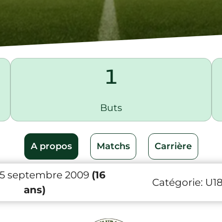
1
Buts
A propos
Matchs
Carrière
15 septembre 2009
(16
Catégorie:
U1
ans)