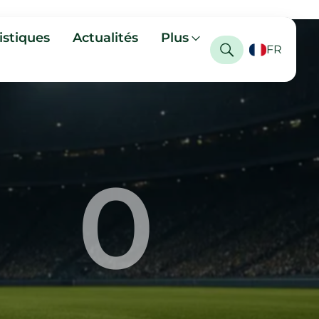
istiques
Actualités
Plus
FR
0