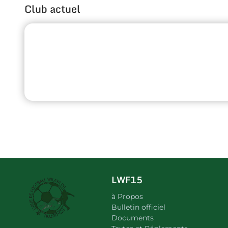
Club actuel
LWF15
à Propos
Bulletin officiel
Documents