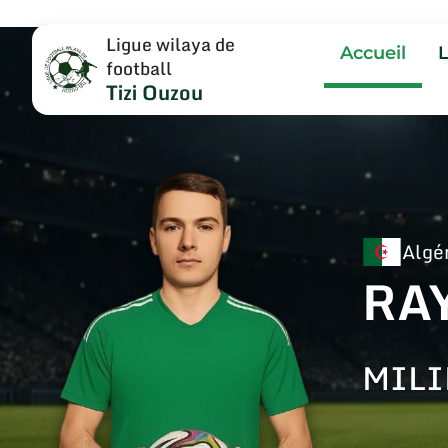
Ligue wilaya de
Accueil
football
Tizi Ouzou
Algé
RA
MILI