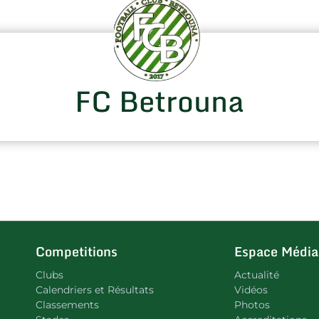
FC Betrouna
Competitions
Espace Média
Clubs
Actualité
Calendriers et Résultats
Vidéos
Classements
Photos