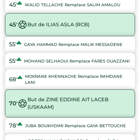
45'
WALID TELLACHE Remplace SALIM AMALOU
45'
But de ILIAS ASLA (RCB)
55'
GAYA HAMMAD Remplace MALIK MESSADENE
55'
MOHAND SELHAOUI Remplace FARES OUAZZANI
MOKRANE KHENNACHE Remplace RAMDANE
68'
LANI
But de ZINE EDDINE AIT LACEB
70'
(USKAAM)
78'
JUBA BOUKHDIMI Remplace GAYA BETTOUCHE