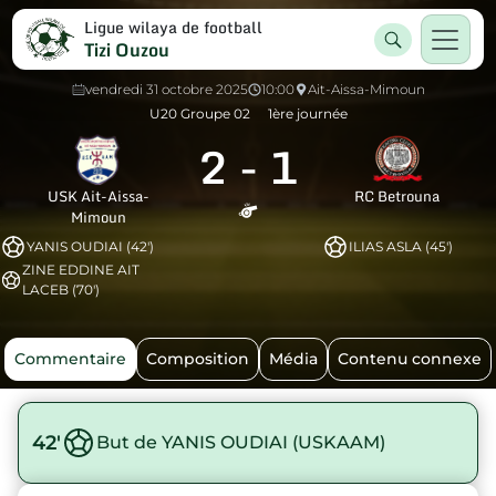
Ligue wilaya de football
Tizi Ouzou
vendredi 31 octobre 2025
10:00
Ait-Aissa-Mimoun
U20 Groupe 02
1ère journée
2
-
1
USK Ait-Aissa-
RC Betrouna
Mimoun
YANIS OUDIAI (42')
ILIAS ASLA (45')
ZINE EDDINE AIT
LACEB (70')
Commentaire
Composition
Média
Contenu connexe
42'
But de YANIS OUDIAI (USKAAM)