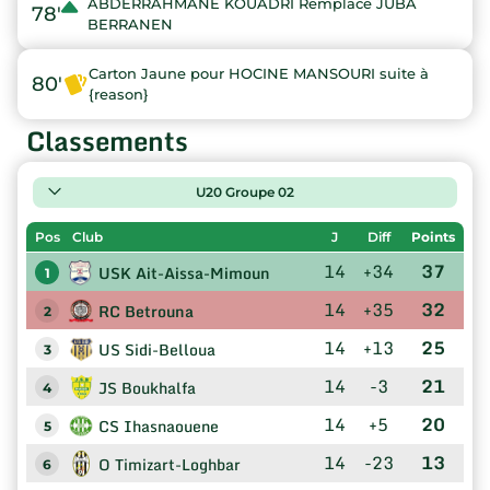
ABDERRAHMANE KOUADRI Remplace JUBA
78'
BERRANEN
Carton Jaune pour HOCINE MANSOURI suite à
80'
{reason}
Classements
U20 Groupe 02
Pos
Club
J
Diff
Points
14
+34
37
USK Ait-Aissa-Mimoun
1
14
+35
32
RC Betrouna
2
14
+13
25
US Sidi-Belloua
3
14
-3
21
JS Boukhalfa
4
14
+5
20
CS Ihasnaouene
5
14
-23
13
O Timizart-Loghbar
6