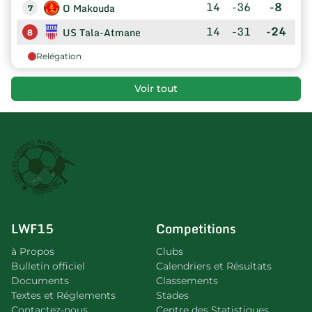
14
-36
-8
O Makouda
7
14
-31
-24
US Tala-Atmane
8
Relégation
Voir tout
LWF15
Competitions
à Propos
Clubs
Bulletin officiel
Calendriers et Résultats
Documents
Classements
Textes et Réglements
Stades
Contactez-nous
Centre des Statistiques