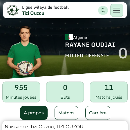
Ligue wilaya de football
Tizi Ouzou
Algérie
RAYANE OUDIAI
0
MILIEU-OFFENSIF
955
0
11
Minutes jouées
Buts
Matchs joués
A propos
Matchs
Carrière
Naissance:
Tizi Ouzou, TIZI OUZOU