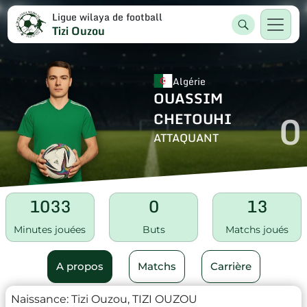
Ligue wilaya de football
Tizi Ouzou
Algérie
OUASSIM
0
CHETOUHI
ATTAQUANT
1033
0
13
Minutes jouées
Buts
Matchs joués
A propos
Matchs
Carrière
Naissance:
Tizi Ouzou, TIZI OUZOU