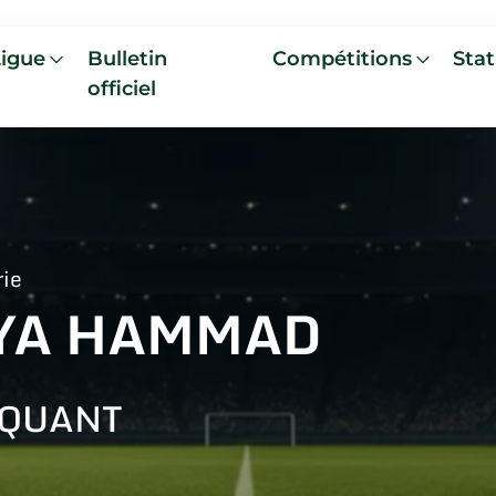
Ligue
Bulletin
Compétitions
Stat
officiel
rie
YA HAMMAD
AQUANT