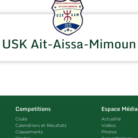
USK Ait-Aissa-Mimoun
Competitions
Espace Média
Clubs
Actualité
Calendriers et Résultats
Vidéos
Classements
Photos