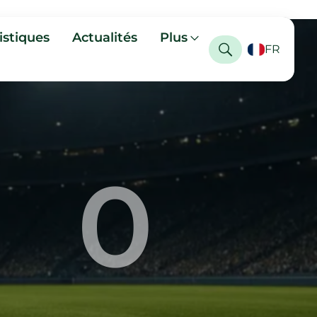
istiques
Actualités
Plus
FR
0