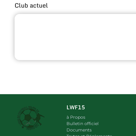
Club actuel
LWF15
à Propos
Bulletin officiel
Documents