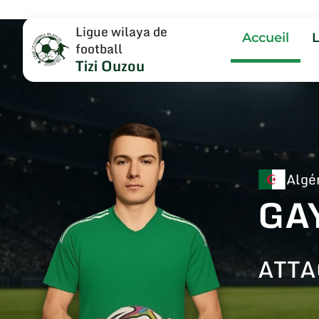
Ligue wilaya de
Accueil
football
Tizi Ouzou
Algé
GA
ATT