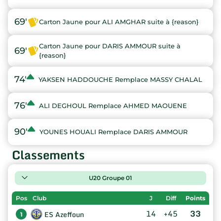
69'
Carton Jaune pour ALI AMGHAR suite à {reason}
Carton Jaune pour DARIS AMMOUR suite à
69'
{reason}
74'
YAKSEN HADDOUCHE Remplace MASSY CHALAL
76'
ALI DEGHOUL Remplace AHMED MAOUENE
90'
YOUNES HOUALI Remplace DARIS AMMOUR
Classements
U20 Groupe 01
Pos
Club
J
Diff
Points
14
+45
33
ES Azeffoun
1