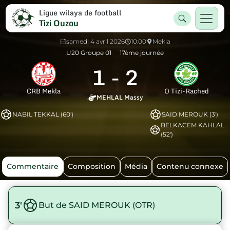
Ligue wilaya de football
Tizi Ouzou
samedi 4 avril 2026
10:00
Mekla
U20 Groupe 01
17ème journée
1
-
2
CRB Mekla
O Tizi-Rached
MEHLAL Massy
NABIL TEKKAL (60')
SAID MEROUK (3')
BELKACEM KAHLAL
(52')
Commentaire
Composition
Média
Contenu connexe
3'
But de SAID MEROUK (OTR)