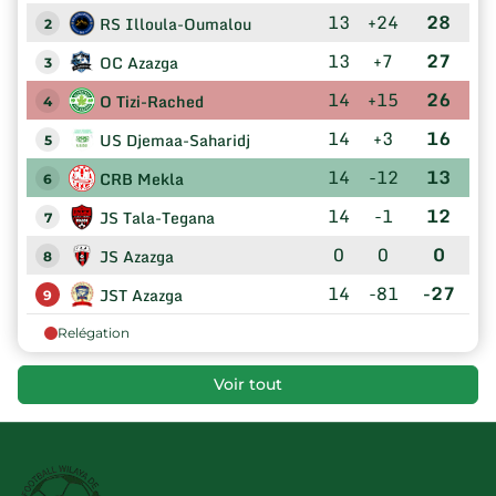
13
+24
28
RS Illoula-Oumalou
2
13
+7
27
OC Azazga
3
14
+15
26
O Tizi-Rached
4
14
+3
16
US Djemaa-Saharidj
5
14
-12
13
CRB Mekla
6
14
-1
12
JS Tala-Tegana
7
0
0
0
JS Azazga
8
14
-81
-27
JST Azazga
9
Relégation
Voir tout