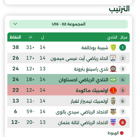
الترتيب
المجموعة 02 - U16
ل
+/-
النقاط
مركز
النادي
38
+31
14
شبيبة بوخالفة
1
26
+17
14
اتحاد رياضي أيت عيسى ميمون
2
24
+12
13
نادي راسينغ بترونة
3
24
+18
14
النادي الرياضي احسناوان
4
22
+12
14
اولمبيك ماكودة
5
13
-11
14
أولمبيك تيميزار لغبار
6
6
-59
14
الاتحاد الرياضي سيدي بالوى
7
-12
-20
13
الاتحاد الرياضي لتالة عتمان
8
الهبوط