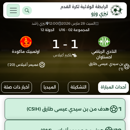
الرابطة الولائية لكرة القدم
تيزي وزو
السبت 28 مارس 2026
12:00
تيزي راشد
المجموعة 02 - U16
الجولة 12
1
-
1
النادي الرياضي
اولمبيك ماكودة
بلكبير أغيلاس
احسناوان
بن سيدي عيسى طارق
عميمر أغيلاس (20')
(1')
أحداث المباراة
التشكيلة
الميديا
أخبار ذات صلة
1'
هدف من بن سيدي عيسى طارق (CSIH)