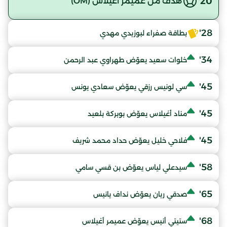
20'
هدف من عميمر أغيلاس (OM)
28'
بطاقة صفراء لبوزيدي مهدي
34'
خلوات سعيد يعوّض طهراوي عبد الرحمن
45'
سي لونيس رزقي يعوّض سعادي يونس
45'
مناد أغيلاس يعوّض بوبركة بلعيد
45'
فلاحي خليل يعوّض حداد محمد شريف
58'
سيدعلي لياس يعوّض بن قسي سامي
65'
صدقي ريان يعوّض نداف يانيس
68'
ستيتي أنيس يعوّض عميمر أغيلاس