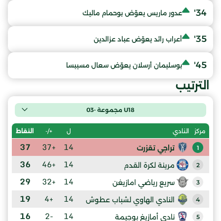
34'
عدور ماريس يعوّض بوحمام ماليك
35'
أعراب رائد يعوّض عباد عزالدين
45'
بوسليمان أرسلان يعوّض سعال مسيبسا
الترتيب
U18 مجموعة -03
ل
+/-
النقاط
مركز
النادي
37
+37
14
تراجي تقزرت
1
36
+46
14
مرينة لكرة القدم
2
29
+32
14
سريع رياضي امازيغن
3
19
+4
14
النادي الهاوي لشباب عطوش
4
16
-2
14
نادي أمازيغ بوجيمة
5