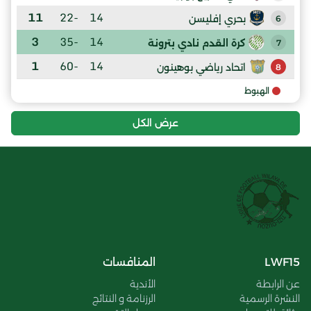
11
-22
14
بحري إفليسن
6
3
-35
14
كرة القدم نادي بترونة
7
1
-60
14
اتحاد رياضي بوهينون
8
الهبوط
عرض الكل
LWF15
المنافسات
عن الرابطة
الأندية
النشرة الرسمية
الرزنامة و النتائج