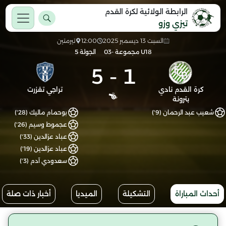
الرابطة الولائية لكرة القدم
تيزي وزو
السبت 13 ديسمبر 2025
12:00
تيرمتين
U18 مجموعة -03
الجولة 5
5
-
1
كرة القدم نادي
تراجي تقزرت
بترونة
شعيب عبد الرحمان (9')
بوحمام ماليك (28')
عجموط وسيم (26')
عباد عزالدين (33')
عباد عزالدين (19')
سعدودي آدم (3')
أحداث المباراة
التشكيلة
الميديا
أخبار ذات صلة