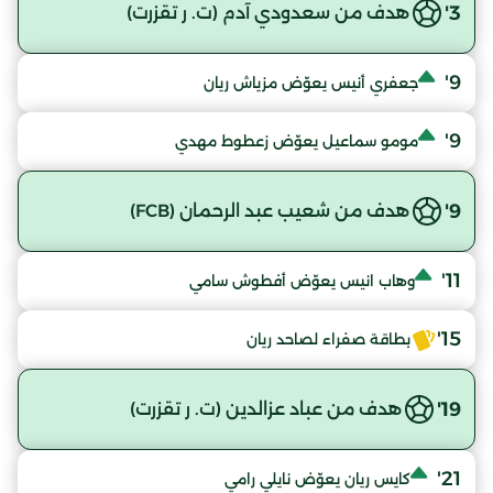
3'
هدف من سعدودي آدم (ت. ر تقزرت)
9'
جعفري أنيس يعوّض مزياش ريان
9'
مومو سماعيل يعوّض زعطوط مهدي
9'
هدف من شعيب عبد الرحمان (FCB)
11'
وهاب انيس يعوّض أفطوش سامي
15'
بطاقة صفراء لصاحد ريان
19'
هدف من عباد عزالدين (ت. ر تقزرت)
21'
كايس ريان يعوّض نايلي رامي