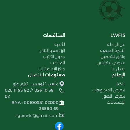
LWF15
المنافسات
عن الرابطة
الأندية
النشرة الرسمية
الرزنامة و النتائج
وثائق للتحميل
جدول الترتيب
نصوص و قوانين
الملاعب
اتصل بنا
مركز الإحصائيات
الإعلام
معلومات الاتصال
الأخبار
ملعب 1 نوفمبر - تيزي وزو
معرض الفيديوهات
026 11 55 92 // 026 10 39
معرض الصور
02
الإعتمادات
BNA : 00100581 02000
35560 69
liguewto@gmail.com