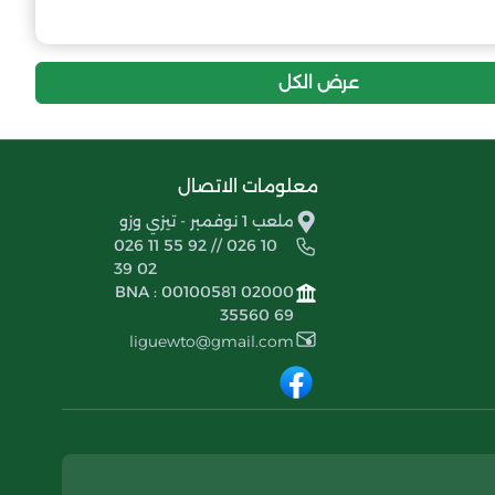
-11
-34
16
اولمبيك ماكودة
إنسحاب عام
أولبيك مول الديوان
عرض الكل
معلومات الاتصال
ملعب 1 نوفمبر - تيزي وزو
026 11 55 92 // 026 10
39 02
BNA : 00100581 02000
35560 69
liguewto@gmail.com