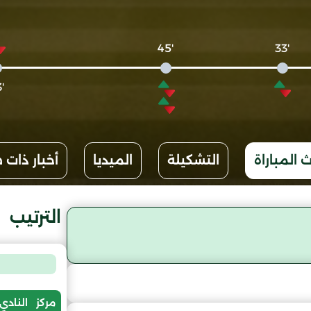
'45
'33
'63
 المباراة
التشكيلة
الميديا
أخبار ذات 
الترتيب
مركز
النادي