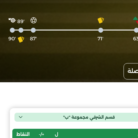
'89
'90
'87
'71
صلة
قسم الشرفي مجموعة "ب"
ل
+/-
النقاط