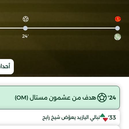
'24
أحداث
24'
هدف من عشمون مستال (OM)
33'
نبالي اليازيد يعوّض شيخ رابح