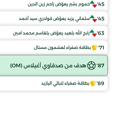
45'
حموم بشير يعوّض زاحم زين الدين
45'
سلماني يزيد يعوّض قوادري سيد أحمد
63'
رابح الله بلعيد يعوّض بلقاسم محمد امين
71'
بطاقة صفراء لعشمون مستال
87'
هدف من صدقاوي أغيلاس (OM)
89'
بطاقة صفراء لنبالي اليازيد