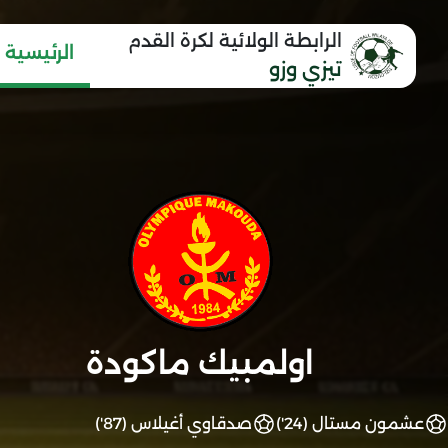
الرابطة الولائية لكرة القدم
الرئيسية
تيزي وزو
اولمبيك ماكودة
عشمون مستال (24')
صدقاوي أغيلاس (87')