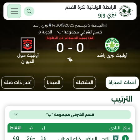
الرابطة الولائية لكرة القدم
تيزي وزو
الجمعة 5 ديسمبر 2025
14:30
تيزي راشد
قسم الشرفي مجموعة "ب"
الجولة 8
فوز بسبب الانسحاب من البطولة
0
-
0
أولبيك تيزي راشد
أولبيك مول
الديوان
أحداث المباراة
التشكيلة
الميديا
أخبار ذات صلة
الترتيب
قسم الشرفي مجموعة "ب"
ل
+/-
النقاط
مركز
النادي
40
+26
16
الترجي الرياضي ذراع الميزان
1