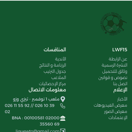
LWF15
المنافسات
عن الرابطة
الأندية
النشرة الرسمية
الرزنامة و النتائج
وثائق للتحميل
جدول الترتيب
نصوص و قوانين
الملاعب
اتصل بنا
مركز الإحصائيات
الإعلام
معلومات الاتصال
الأخبار
ملعب 1 نوفمبر - تيزي وزو
معرض الفيديوهات
026 11 55 92 // 026 10 39
معرض الصور
02
الإعتمادات
BNA : 00100581 02000
35560 69
liguewto@gmail.com