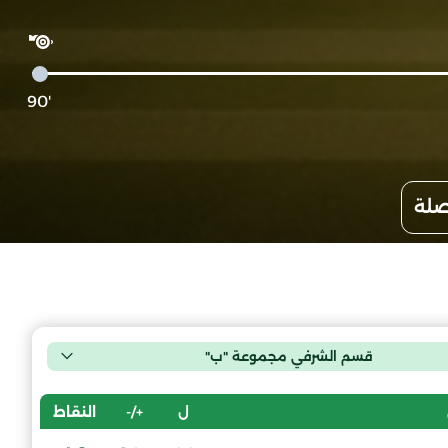
'90
صلة
قسم الشرفي مجموعة "ب"
ل
+/-
النقاط