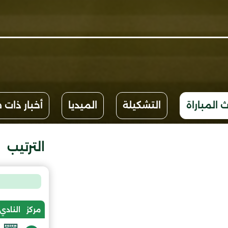
 المباراة
التشكيلة
الميديا
أخبار ذات 
الترتيب
مركز
النادي