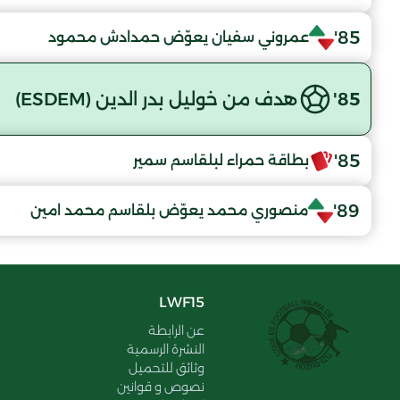
85'
عمروني سفيان يعوّض حمدادش محمود
85'
هدف من خوليل بدر الدين (ESDEM)
85'
بطاقة حمراء لبلقاسم سمير
89'
منصوري محمد يعوّض بلقاسم محمد امين
LWF15
عن الرابطة
النشرة الرسمية
وثائق للتحميل
نصوص و قوانين