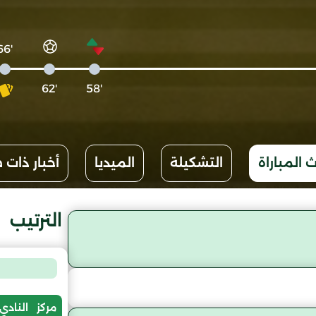
'66
'62
'58
 المباراة
التشكيلة
الميديا
أخبار ذات 
الترتيب
مركز
النادي