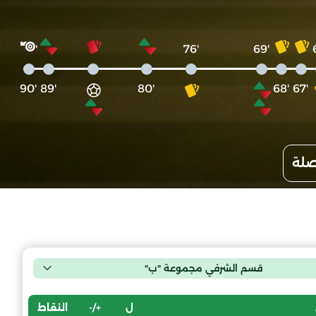
'76
'69
'90
'89
'80
'68
'67
صلة
قسم الشرفي مجموعة "ب"
ل
+/-
النقاط