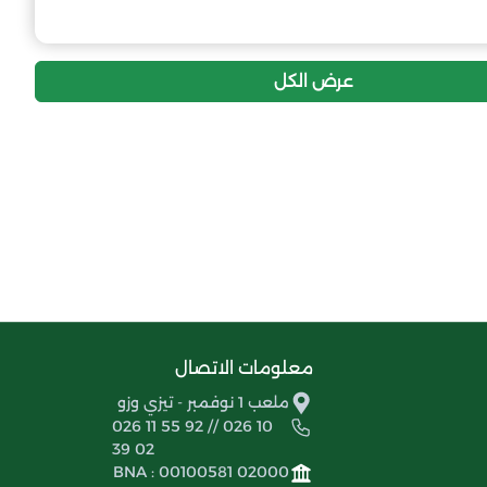
-11
-34
16
اولمبيك ماكودة
إنسحاب عام
أولبيك مول الديوان
عرض الكل
معلومات الاتصال
ملعب 1 نوفمبر - تيزي وزو
026 11 55 92 // 026 10
39 02
BNA : 00100581 02000