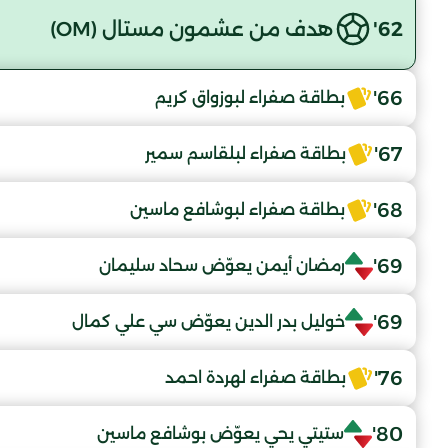
62'
هدف من عشمون مستال (OM)
66'
بطاقة صفراء لبوزواق كريم
67'
بطاقة صفراء لبلقاسم سمير
68'
بطاقة صفراء لبوشافع ماسين
69'
رمضان أيمن يعوّض سحاد سليمان
69'
خوليل بدر الدين يعوّض سي علي كمال
76'
بطاقة صفراء لهردة احمد
80'
ستيتي يحي يعوّض بوشافع ماسين