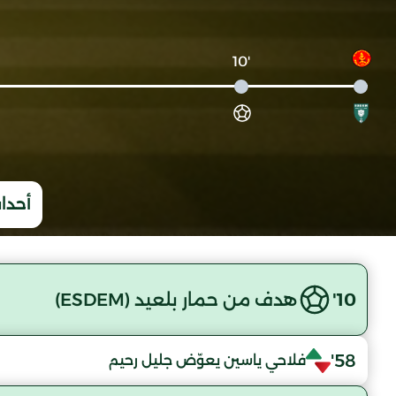
'10
أحداث
10'
هدف من حمار بلعيد (ESDEM)
58'
فلاحي ياسين يعوّض جليل رحيم