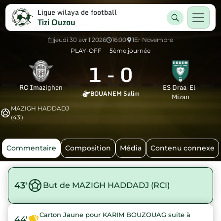
Ligue wilaya de football
Tizi Ouzou
jeudi 30 avril 2026
16:00
1Er Novembre
PLAY-OFF
5ème journée
1
-
0
RC Imazighen
ES Draa-El-
BOUANEM Salim
Mizan
MAZIGH HADDADJ
(43')
Commentaire
Composition
Média
Contenu connexe
43'
But de MAZIGH HADDADJ (RCI)
Carton Jaune pour KARIM BOUZOUAG suite à
44'