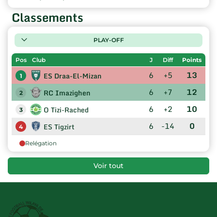
Classements
PLAY-OFF
Pos
Club
J
Diff
Points
6
+5
13
ES Draa-El-Mizan
1
6
+7
12
RC Imazighen
2
6
+2
10
O Tizi-Rached
3
6
-14
0
ES Tigzirt
4
Relégation
Voir tout