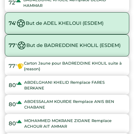
72'
HAMMAR
74'
But de ADEL KHELOUI (ESDEM)
77'
But de BADREDDINE KHOLIL (ESDEM)
Carton Jaune pour BADREDDINE KHOLIL suite à
77'
{reason}
ABDELGHANI KHELID Remplace FARES
80'
BERKANE
ABDESSALAM KOURDE Remplace ANIS BEN
80'
CHABANE
MOHAMMED MOKRANE ZIDANE Remplace
80'
ACHOUR AIT AMMAR