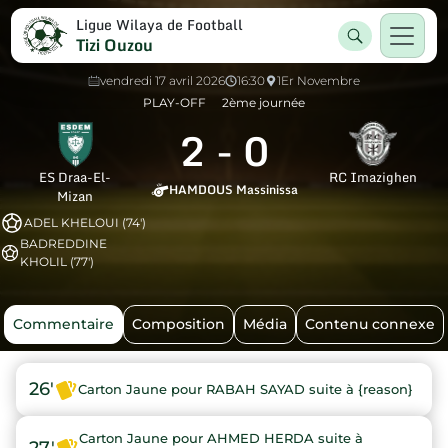
Ligue Wilaya de Football
Tizi Ouzou
vendredi 17 avril 2026
16:30
1Er Novembre
PLAY-OFF
2ème journée
2
-
0
ES Draa-El-
RC Imazighen
HAMDOUS Massinissa
Mizan
ADEL KHELOUI (74')
BADREDDINE
KHOLIL (77')
Commentaire
Composition
Média
Contenu connexe
26'
Carton Jaune pour RABAH SAYAD suite à {reason}
Carton Jaune pour AHMED HERDA suite à
27'