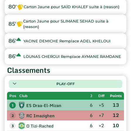
80'
Carton Jaune pour SAÏD KHALEF suite à {reason}
Carton Jaune pour SLIMANE SEHAD suite à
85'
{reason}
86'
YACINE DEMICHE Remplace ADEL KHELOUI
86'
LOUNAS CHERGUI Remplace AYMANE RAMDANE
Classements
PLAY-OFF
Pos
Club
J
Diff
Points
6
+5
13
ES Draa-El-Mizan
1
6
+7
12
RC Imazighen
2
6
+2
10
O Tizi-Rached
3