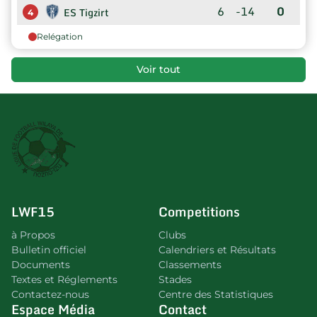
6
-14
0
ES Tigzirt
4
Relégation
Voir tout
LWF15
Competitions
à Propos
Clubs
Bulletin officiel
Calendriers et Résultats
Documents
Classements
Textes et Réglements
Stades
Contactez-nous
Centre des Statistiques
Espace Média
Contact