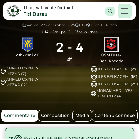
Ligue wilaya de football
Tizi Ouzou
samedi 27 décembre 2025
11:00
Draa-El-Mizan
U14 - Groupe 01
1ère journée
2
-
4
Ath-Yani AC
OSM Draa-
Ben-Khedda
AHMED OXYNTA
ILES BELKACEMI (2')
MEZAR (7')
ILES BELKACEMI (16')
AHMED OXYNTA
ILES BELKACEMI (25')
MEZAR (12')
MOHAMMED ILYES
KENTOUR (4')
Commentaire
Composition
Média
Contenu connexe
2'
But de ILES BELKACEMI (OSMDBK)