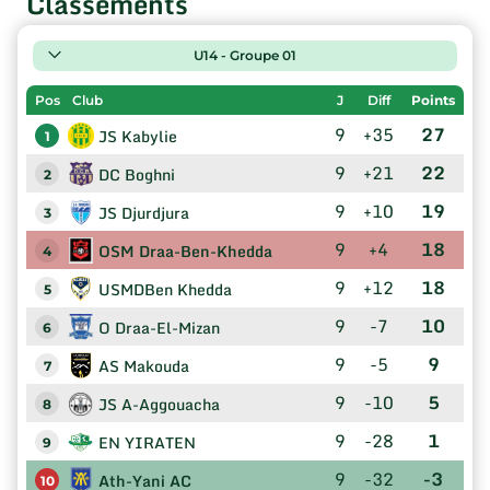
Classements
U14 - Groupe 01
Pos
Club
J
Diff
Points
9
+35
27
JS Kabylie
1
9
+21
22
DC Boghni
2
9
+10
19
JS Djurdjura
3
9
+4
18
OSM Draa-Ben-Khedda
4
9
+12
18
USMDBen Khedda
5
9
-7
10
O Draa-El-Mizan
6
9
-5
9
AS Makouda
7
9
-10
5
JS A-Aggouacha
8
9
-28
1
EN YIRATEN
9
9
-32
-3
Ath-Yani AC
10