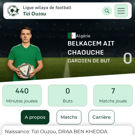
Ligue wilaya de football
Tizi Ouzou
Algérie
BELKACEM AIT
0
CHAOUCHE
GARDIEN DE BUT
440
0
7
Minutes jouées
Buts
Matchs joués
A propos
Matchs
Carrière
Naissance:
Tizi Ouzou, DRAA BEN KHEDDA