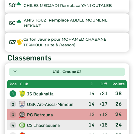
50'
GHILES MEDJADI Remplace YANI OUTALEB
ANIS TOUZI Remplace ABDEL MOUMENE
60'
NEKKAZ
Carton Jaune pour MOHAMED CHABANE
63'
TERMOUL suite à {reason}
Classements
U16 - Groupe 02
Pos
Club
J
Diff
Points
14
+31
38
JS Boukhalfa
1
14
+17
26
USK Ait-Aissa-Mimoun
2
13
+12
24
RC Betrouna
3
14
+18
24
CS Ihasnaouene
4