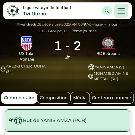
Ligue wilaya de football
Tizi Ouzou
vendredi 26 décembre 2025
14:00
Ait-Aissa-Mimoun
U16 - Groupe 02
7ème journée
1
-
2
US Tala-
RC Betrouna
Atmane
AREZKI CHERTOUHA
YANIS AMZA (9')
(34')
MOHAMED AMINE
MEFTAH (30')
Commentaire
Composition
Média
Contenu connexe
9'
But de YANIS AMZA (RCB)