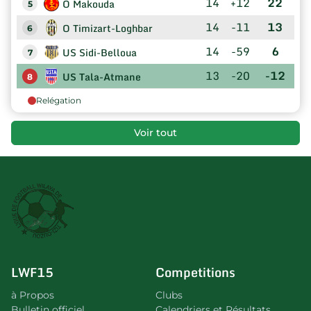
14
+12
22
O Makouda
5
14
-11
13
O Timizart-Loghbar
6
14
-59
6
US Sidi-Belloua
7
13
-20
-12
US Tala-Atmane
8
Relégation
Voir tout
LWF15
Competitions
à Propos
Clubs
Bulletin officiel
Calendriers et Résultats