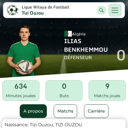
Ligue Wilaya de Football
Tizi Ouzou
Algérie
ILIAS
0
BENKHEMMOU
DÉFENSEUR
634
0
9
Minutes jouées
Buts
Matchs joués
A propos
Matchs
Carrière
Naissance:
Tizi Ouzou, TIZI OUZOU